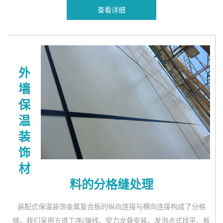
查看详细
外
墙
保
温
装
饰
材
料的分格缝处理
装配式保温装饰金属复合板的纵向连接与横向连接构成了分格
缝。我们采用五道工序(弹线、受力龙骨安装、发泡点式找平、板