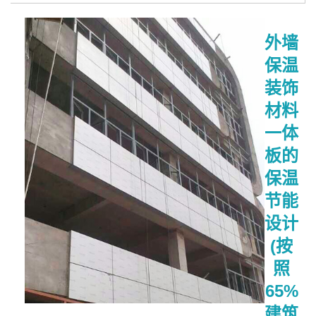
外墙
保温
装饰
材料
一体
板的
保温
节能
设计
(按
照
65%
建筑