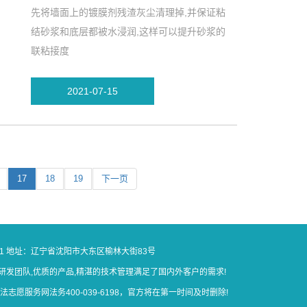
先将墙面上的镀膜剂残渣灰尘清理掉,并保证粘
结砂浆和底层都被水浸润,这样可以提升砂浆的
联粘接度
2021-07-15
17
18
19
下一页
1
地址：辽宁省沈阳市大东区榆林大街83号
发团队,优质的产品,精湛的技术管理满足了国内外客户的需求!
务网法务400-039-6198，官方将在第一时间及时删除!