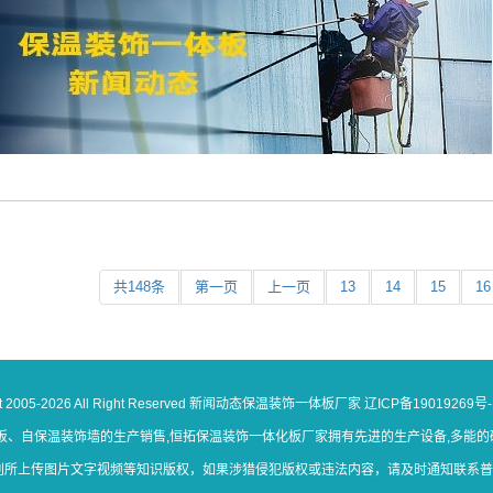
共148条
第一页
上一页
13
14
15
16
05-2026 All Right Reserved 新闻动态保温装饰一体板厂家
辽ICP备19019269号-
、自保温装饰墙的生产销售,恒拓保温装饰一体化板厂家拥有先进的生产设备,多能的研
上传图片文字视频等知识版权，如果涉猎侵犯版权或违法内容，请及时通知联系普法志愿服