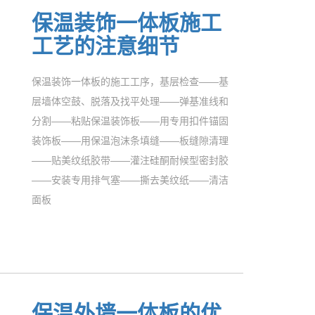
保温装饰一体板施工
工艺的注意细节
保温装饰一体板的施工工序，基层检查——基
层墙体空鼓、脱落及找平处理——弹基准线和
分割——粘贴保温装饰板——用专用扣件锚固
装饰板——用保温泡沫条填缝——板缝隙清理
——贴美纹纸胶带——灌注硅酮耐候型密封胶
——安装专用排气塞——撕去美纹纸——清洁
面板
保温外墙一体板的优